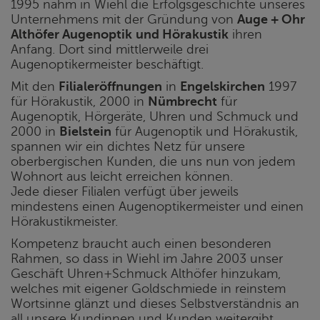
1995 nahm in Wiehl die Erfolgsgeschichte unseres
Unternehmens mit der Gründung von
Auge + Ohr
Althöfer Augenoptik
und Hörakustik
ihren
Anfang. Dort sind mittlerweile drei
Augenoptikermeister beschäftigt.
Mit den
Filialeröffnungen
in
Engelskirchen
1997
für Hörakustik, 2000 in
Nümbrecht
für
Augenoptik, Hörgeräte, Uhren und Schmuck und
2000 in
Bielstein
für Augenoptik und Hörakustik,
spannen wir ein dichtes Netz für unsere
oberbergischen Kunden, die uns nun von jedem
Wohnort aus leicht erreichen können.
Jede dieser Filialen verfügt über jeweils
mindestens einen Augenoptikermeister und einen
Hörakustikmeister.
Kompetenz braucht auch einen besonderen
Rahmen, so dass in Wiehl im Jahre 2003 unser
Geschäft Uhren+Schmuck Althöfer hinzukam,
welches mit eigener Goldschmiede in reinstem
Wortsinne glänzt und dieses Selbstverständnis an
all unsere Kundinnen und Kunden weitergibt.